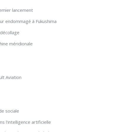
remier lancement
acteur endommagé à Fukushima
décollage
Chine méridionale
lt Aviation
de sociale
l'intelligence artificielle