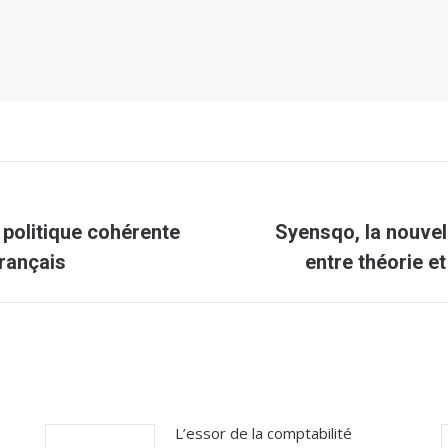
 politique cohérente
Syensqo, la nouvel
Article
rançais
entre théorie e
suivant
:
L’essor de la comptabilité