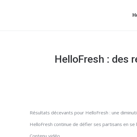
H
HelloFresh : des r
Résultats décevants pour HelloFresh : une diminuti
HelloFresh continue de défier ses partisans en se l
Contenu vidéo