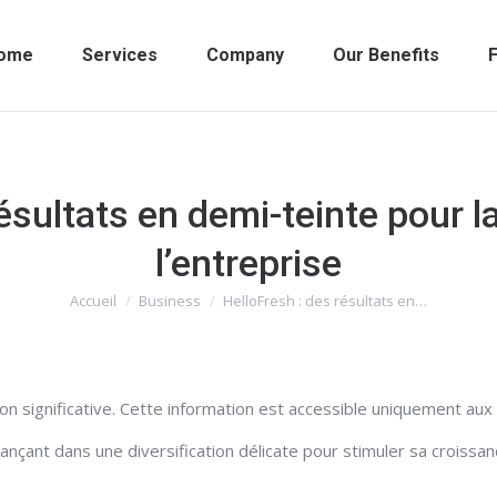
ome
Services
Company
Our Benefits
F
ésultats en demi-teinte pour la
l’entreprise
Accueil
Business
HelloFresh : des résultats en…
Vous êtes ici :
on significative. Cette information est accessible uniquement aux
ançant dans une diversification délicate pour stimuler sa croissan