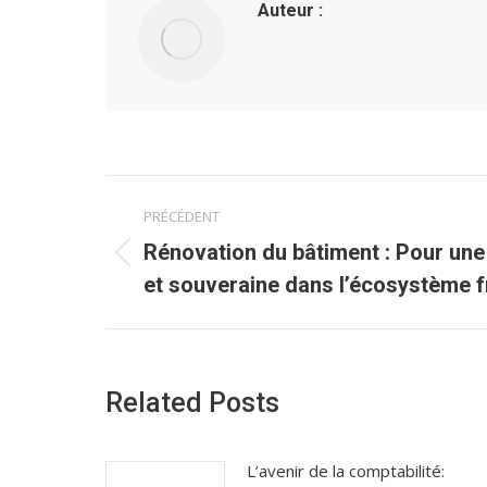
Auteur :
Navigation
PRÉCÉDENT
article
Rénovation du bâtiment : Pour une
Article
et souveraine dans l’écosystème f
précédent
:
Related Posts
L’avenir de la comptabilité: