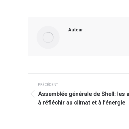
Auteur :
Navigation
PRÉCÉDENT
article
Assemblée générale de Shell: les 
Article
à réfléchir au climat et à l’énergie
précédent
: