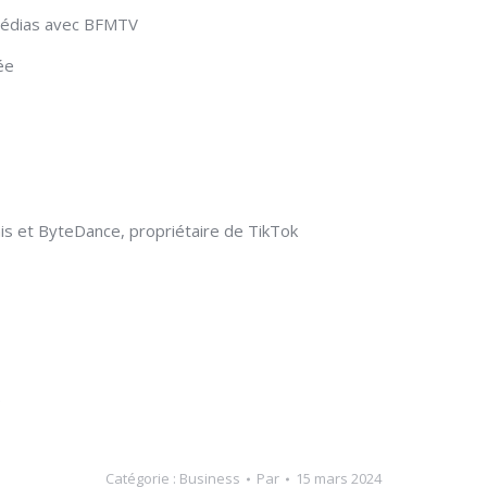
 médias avec BFMTV
ée
nis et ByteDance, propriétaire de TikTok
.
Catégorie :
Business
Par
15 mars 2024