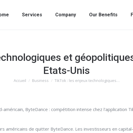
ome
Services
Company
Our Benefits
F
echnologiques et géopolitiques
Etats-Unis
Accueil
Business
TikTok : les enjeux technologiques…
Vous êtes ici :
d-américain, ByteDance : compétition intense chez l'application T
s américains de quitter ByteDance. Les investisseurs en capital-r