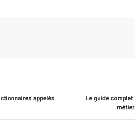
actionnaires appelés
Le guide complet 
Article
métier
suivant
: