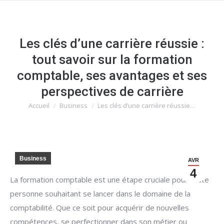
Les clés d’une carrière réussie :
tout savoir sur la formation
comptable, ses avantages et ses
perspectives de carrière
Accueil
Business
Les clés d’une carrière réussie…
Vous êtes ici :
Business
AVR
4
La formation comptable est une étape cruciale pour toute
personne souhaitant se lancer dans le domaine de la
comptabilité. Que ce soit pour acquérir de nouvelles
compétences, se perfectionner dans son métier ou