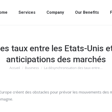
ome
Services
Company
Our Benefits
F
s taux entre les Etats-Unis e
anticipations des marchés
Accueil
Business
La désynchronisation des taux entre…
Vous êtes ici :
'Europe créent des obstacles pour prévoir les mouvements des ma
lemagne.