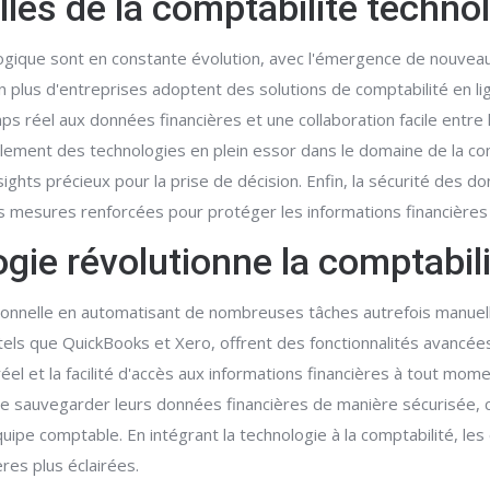
lles de la comptabilité techno
gique sont en constante évolution, avec l'émergence de nouveaux o
lus d'entreprises adoptent des solutions de comptabilité en ligne
ps réel aux données financières et une collaboration facile entre
galement des technologies en plein essor dans le domaine de la c
ights précieux pour la prise de décision. Enfin, la sécurité des 
s mesures renforcées pour protéger les informations financières
ie révolutionne la comptabilit
itionnelle en automatisant de nombreuses tâches autrefois manuel
 tels que QuickBooks et Xero, offrent des fonctionnalités avancées
l et la facilité d'accès aux informations financières à tout momen
 sauvegarder leurs données financières de manière sécurisée, c
quipe comptable. En intégrant la technologie à la comptabilité, l
res plus éclairées.