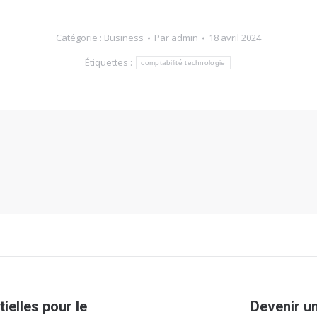
Catégorie :
Business
Par
admin
18 avril 2024
Étiquettes :
comptabilité technologie
ielles pour le
Devenir un
Article