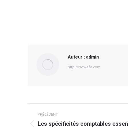
Auteur :
admin
http://isowafa.com
Navigation
PRÉCÉDENT
article
Les spécificités comptables essent
Article