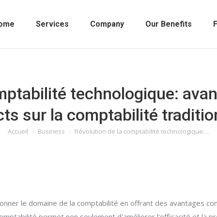
ome
Services
Company
Our Benefits
F
mptabilité technologique: ava
ts sur la comptabilité traditio
Accueil
Business
Révolution de la comptabilité technologique:…
Vous êtes ici :
tionner le domaine de la comptabilité en offrant des avantages co
 comptabilité permet non seulement d'améliorer l'efficacité et la 