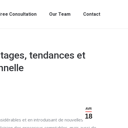
ree Consultation
Our Team
Contact
ntages, tendances et
nnelle
AVR
18
nsidérables et en introduisant de nouvelles
précision des processus comptables, mais aussi de