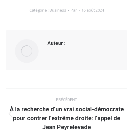
Catégorie :
Business
Par
16 août 2024
Auteur :
Navigation
PRÉCÉDENT
article
À la recherche d’un vrai social-démocrate
Article
pour contrer l’extrême droite: l’appel de
précédent
Jean Peyrelevade