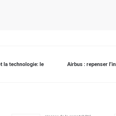
 la technologie: le
Airbus : repenser l’
Article
suivant
: