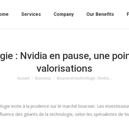
ome
Services
Company
Our Benefits
F
ie : Nvidia en pause, une poi
valorisations
Accueil
Business
Bourse et technologie : Nvidia…
Vous êtes ici :
logie incite à la prudence sur le marché boursier. Les investisseur
'influence des géants de la technologie, selon les spécialistes de Na