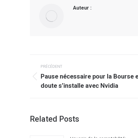
Auteur :
Navigation
PRÉCÉDENT
article
Pause nécessaire pour la Bourse et
Article
doute s’installe avec Nvidia
précédent
:
Related Posts