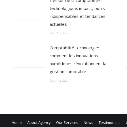
L’essor de la comptabilité
technologique: impact, outils
indispensables et tendances
actuelles
6 juin 2026
Comptabilité technologie:
comment les innovations
numériques révolutionnent la
gestion comptable
6 juin 2026
Home
About Agency
Our Services
News
Testimonials