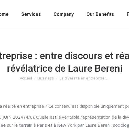
ome
Services
Company
Our Benefits
F
treprise : entre discours et ré
révélatrice de Laure Bereni
Accueil
Business
La diversité en entreprise :…
Vous êtes ici :
t la réalité en entreprise ? Ce contenu est disponible uniquement 
024 (4/6). Quelle est la véritable représentation de la divers
ée sur le terrain à Paris et à New York par Laure Bereni, sociol