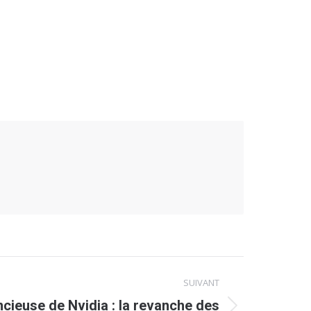
SUIVANT
ncieuse de Nvidia : la revanche des