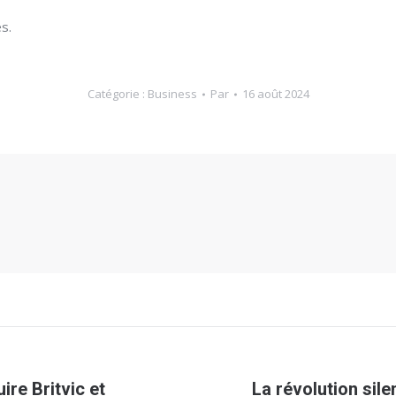
s.
Catégorie :
Business
Par
16 août 2024
re Britvic et
La révolution sile