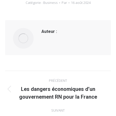
Catégorie :
Business
Par
16 août 2024
Auteur :
Navigation
PRÉCÉDENT
article
Les dangers économiques d’un
Article
gouvernement RN pour la France
précédent
:
SUIVANT