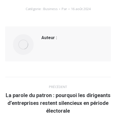
Catégorie :
Business
Par
16 août 2024
Auteur :
Navigation
PRÉCÉDENT
article
La parole du patron : pourquoi les dirigeants
Article
d’entreprises restent silencieux en période
précédent
électorale