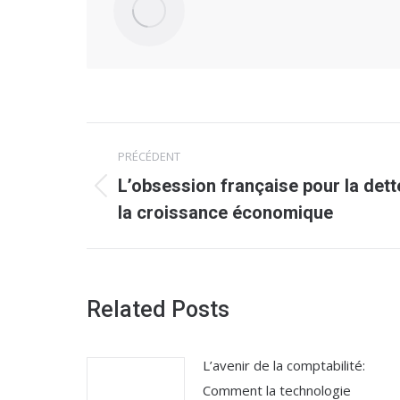
Navigation
PRÉCÉDENT
article
L’obsession française pour la dett
Article
la croissance économique
précédent
:
Related Posts
L’avenir de la comptabilité:
Comment la technologie