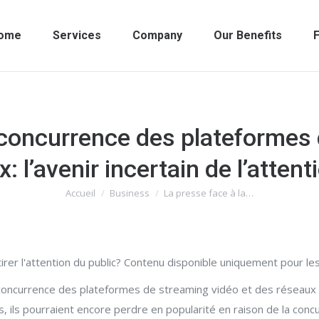
ome
Services
Company
Our Benefits
F
 concurrence des plateformes
: l’avenir incertain de l’attent
Accueil
Business
La presse face à la…
Vous êtes ici :
ttirer l'attention du public? Contenu disponible uniquement pour 
oncurrence des plateformes de streaming vidéo et des réseaux s
ils pourraient encore perdre en popularité en raison de la concurren