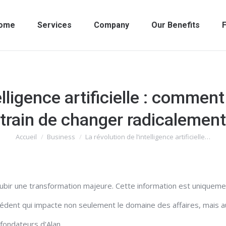
ome
Services
Company
Our Benefits
F
elligence artificielle : commen
train de changer radicalement
Accueil
Business
La révolution de l’intelligence artificielle…
Vous êtes ici :
 va subir une transformation majeure. Cette information est unique
édent qui impacte non seulement le domaine des affaires, mais a
ofondateurs d'Alan.