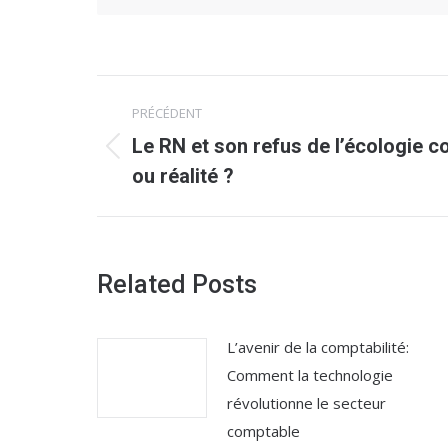
Navigation
PRÉCÉDENT
article
Le RN et son refus de l’écologie c
Article
ou réalité ?
précédent
:
Related Posts
L’avenir de la comptabilité:
Comment la technologie
révolutionne le secteur
comptable