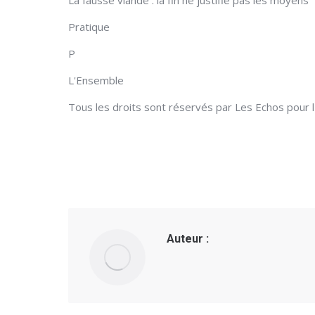
La fausse viande : la fin ne justifie pas les moyens
Pratique
P
L'Ensemble
Tous les droits sont réservés par Les Echos pour 
Auteur :