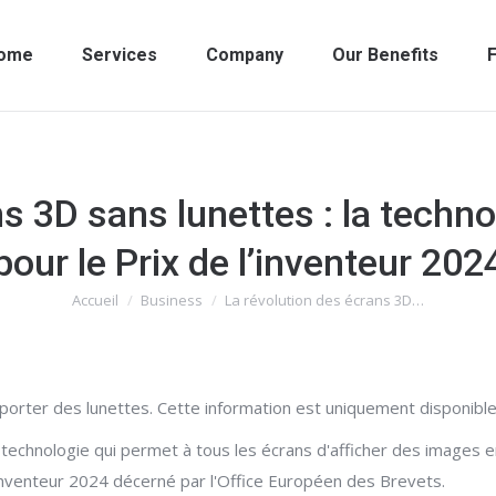
ome
Services
Company
Our Benefits
F
s 3D sans lunettes : la technol
pour le Prix de l’inventeur 202
Accueil
Business
La révolution des écrans 3D…
Vous êtes ici :
porter des lunettes. Cette information est uniquement disponible
chnologie qui permet à tous les écrans d'afficher des images en r
l'inventeur 2024 décerné par l'Office Européen des Brevets.