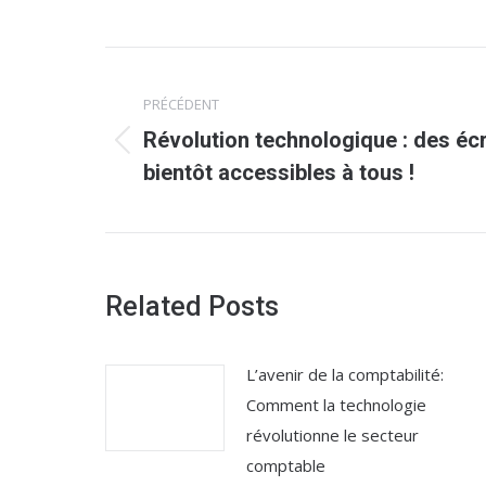
Navigation
PRÉCÉDENT
article
Révolution technologique : des éc
Article
bientôt accessibles à tous !
précédent
:
Related Posts
L’avenir de la comptabilité:
Comment la technologie
révolutionne le secteur
comptable