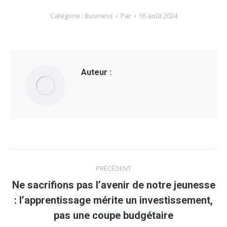
Catégorie :
Business
Par
16 août 2024
Auteur :
Navigation
PRÉCÉDENT
article
Ne sacrifions pas l’avenir de notre jeunesse
Article
: l’apprentissage mérite un investissement,
précédent
pas une coupe budgétaire