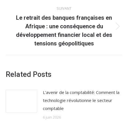
:
SUIVANT
Le retrait des banques françaises en
Afrique : une conséquence du
Article
développement financier local et des
suivant
tensions géopolitiques
:
Related Posts
L’avenir de la comptabilité: Comment la
technologie révolutionne le secteur
comptable
6 juin 2026