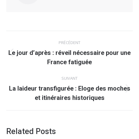
Navigation
PRÉCÉDENT
article
Le jour d’après : réveil nécessaire pour une
Article
France fatiguée
précédent
:
SUIVANT
La laideur transfigurée : Eloge des moches
Article
et itinéraires historiques
suivant
:
Related Posts