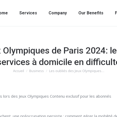
ome
Services
Company
Our Benefits
F
 Olympiques de Paris 2024: l
services à domicile en difficult
Accueil
Business
Les oubliés des Jeux Olympiques…
Vous êtes ici :
es lors des Jeux Olympiques Contenu exclusif pour les abonnés
hent, une préoccupation persiste : comment gérer la mobilité des