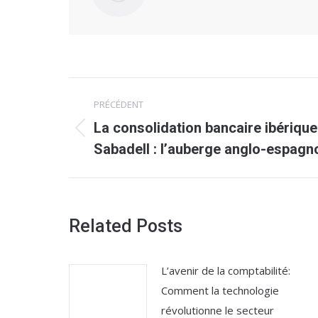
Navigation
PRÉCÉDENT
article
La consolidation bancaire ibériqu
Article
Sabadell : l’auberge anglo-espagn
précédent
:
Related Posts
L’avenir de la comptabilité:
Comment la technologie
révolutionne le secteur