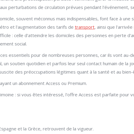
e aux perturbations de circulation prévues pendant l'événement, 
omicile, souvent méconnus mais indispensables, font face à une sit
métro et l'augmentation des tarifs de
transport
, ainsi que l'arriv
fficile : celle d'atteindre les domiciles des personnes en perte d'
lement social.
ices essentiels pour de nombreuses personnes, car ils vont au-del
l, un soutien quotidien et parfois leur seul contact humain de la 
ite des préoccupations légitimes quant à la santé et au bien-êt
s ayant un abonnement Access ou Premium.
moine : si vous êtes intéressé, l'offre Access est parfaite pour v
Espagne et la Grèce, retrouvent de la vigueur.