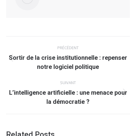
Navigation
PRÉCÉDENT
article
Sortir de la crise institutionnelle : repenser
Article
notre logiciel politique
précédent
:
SUIVANT
L’intelligence artificielle : une menace pour
Article
la démocratie ?
suivant
:
Related Posts