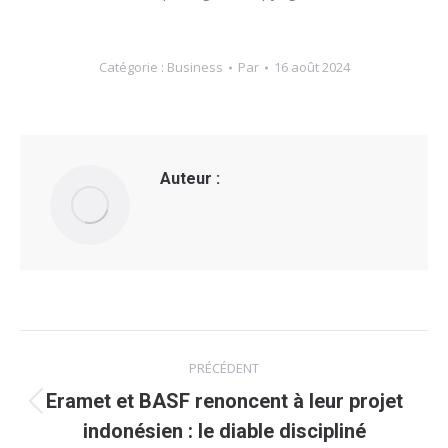
Catégorie :
Business
Par
16 août 2024
Auteur :
Navigation
PRÉCÉDENT
article
Eramet et BASF renoncent à leur projet
Article
indonésien : le diable discipliné
précédent