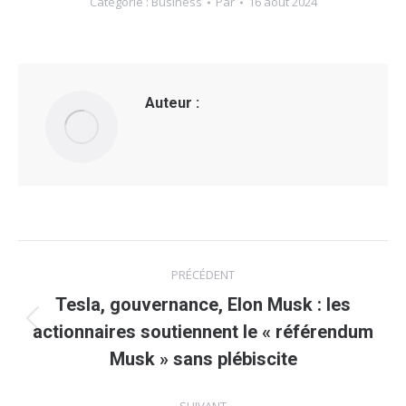
Catégorie :
Business
Par
16 août 2024
Auteur :
Navigation
PRÉCÉDENT
article
Tesla, gouvernance, Elon Musk : les
Article
actionnaires soutiennent le « référendum
précédent
Musk » sans plébiscite
: