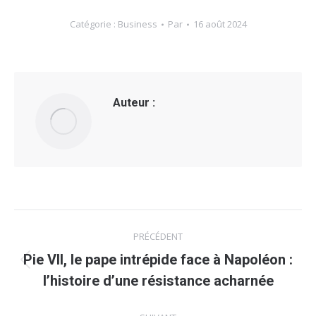
Catégorie :
Business
Par
16 août 2024
Auteur :
Navigation
PRÉCÉDENT
article
Pie VII, le pape intrépide face à Napoléon :
Article
l’histoire d’une résistance acharnée
précédent
: