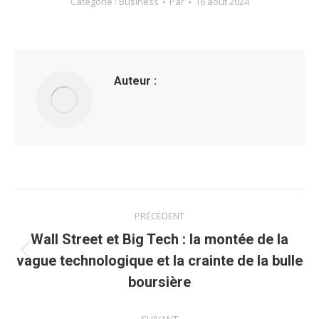
Catégorie :
Business
Par
16 août 2024
Auteur :
Navigation
PRÉCÉDENT
article
Wall Street et Big Tech : la montée de la
Article
vague technologique et la crainte de la bulle
précédent
boursière
: