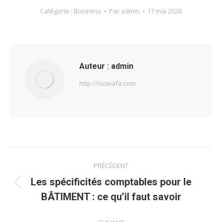
Catégorie :
Business
Par
admin
17 mai 2026
Auteur :
admin
http://isowafa.com
Navigation
PRÉCÉDENT
article
Les spécificités comptables pour le
Article
BÂTIMENT : ce qu’il faut savoir
précédent
: