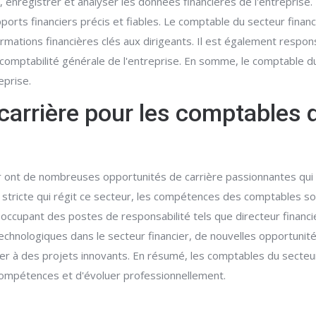
, enregistrer et analyser les données financières de l'entreprise.
ts financiers précis et fiables. Le comptable du secteur financie
ormations financières clés aux dirigeants. Il est également respo
a comptabilité générale de l'entreprise. En somme, le comptable du 
eprise.
carrière pour les comptables 
r ont de nombreuses opportunités de carrière passionnantes qui s'
n stricte qui régit ce secteur, les compétences des comptables s
occupant des postes de responsabilité tels que directeur financier
technologiques dans le secteur financier, de nouvelles opportunit
per à des projets innovants. En résumé, les comptables du secteur
compétences et d'évoluer professionnellement.