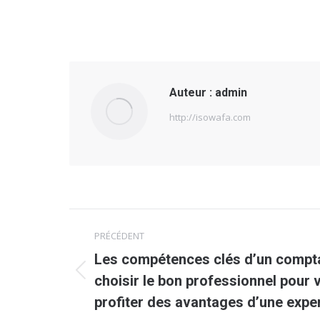
Auteur :
admin
http://isowafa.com
Navigation
PRÉCÉDENT
article
Les compétences clés d’un compt
Article
choisir le bon professionnel pour v
précédent
profiter des avantages d’une exper
: