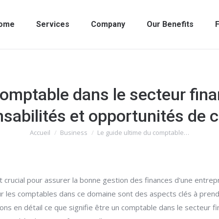
ome
Services
Company
Our Benefits
F
comptable dans le secteur fin
sabilités et opportunités de c
Accueil
Business
Le guide ultime du comptable…
Vous êtes ici :
st crucial pour assurer la bonne gestion des finances d'une entrep
our les comptables dans ce domaine sont des aspects clés à pren
rons en détail ce que signifie être un comptable dans le secteur 