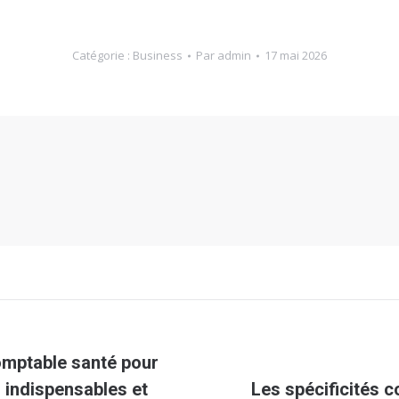
Catégorie :
Business
Par
admin
17 mai 2026
comptable santé pour
 indispensables et
Les spécificités c