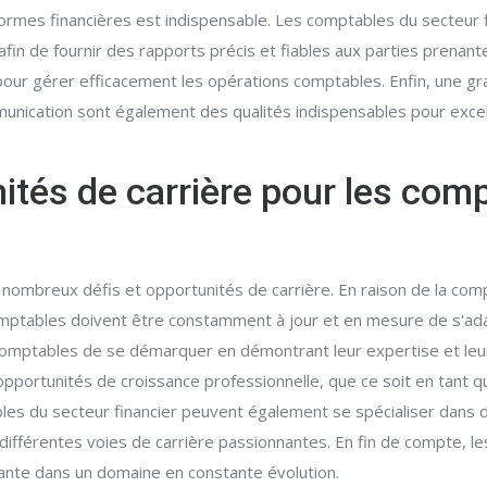
mes financières est indispensable. Les comptables du secteur f
fin de fournir des rapports précis et fiables aux parties prenante
 pour gérer efficacement les opérations comptables. Enfin, une gran
ication sont également des qualités indispensables pour excell
nités de carrière pour les com
 nombreux défis et opportunités de carrière. En raison de la com
mptables doivent être constamment à jour et en mesure de s'ad
s comptables de se démarquer en démontrant leur expertise et l
opportunités de croissance professionnelle, que ce soit en tant 
s du secteur financier peuvent également se spécialiser dans des 
différentes voies de carrière passionnantes. En fin de compte, les
lante dans un domaine en constante évolution.