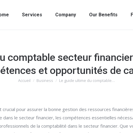
ome
Services
Company
Our Benefits
F
u comptable secteur financier
tences et opportunités de ca
Accueil
Business
Le guide ultime du comptable…
Vous êtes ici :
t crucial pour assurer la bonne gestion des ressources financières
e dans le secteur financier, les compétences essentielles nécessa
x professionnels de la comptabilité dans le secteur financier. Q