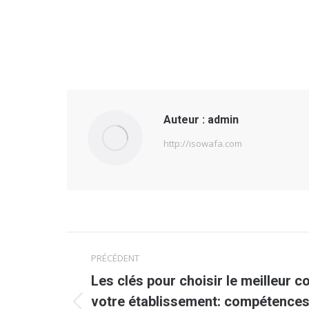
Auteur :
admin
http://isowafa.com
Navigation
PRÉCÉDENT
article
Les clés pour choisir le meilleur 
votre établissement: compétences