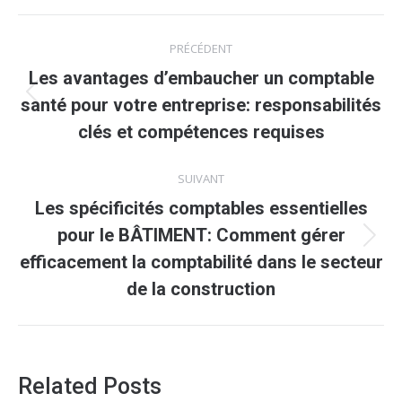
Navigation
PRÉCÉDENT
article
Les avantages d’embaucher un comptable
Article
santé pour votre entreprise: responsabilités
précédent
clés et compétences requises
:
SUIVANT
Les spécificités comptables essentielles
pour le BÂTIMENT: Comment gérer
Article
efficacement la comptabilité dans le secteur
suivant
de la construction
:
Related Posts