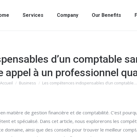
ome
Services
Company
Our Benefits
F
pensables d’un comptable san
re appel à un professionnel qual
Accueil
Business
Les compétences indispensables d’un comptable…
Vous êtes ici :
n matière de gestion financière et de comptabilité. C'est pourquo
ent et spécialisé. Dans cet article, nous explorerons les compét
ce domaine, ainsi que des conseils pour trouver le meilleur comp