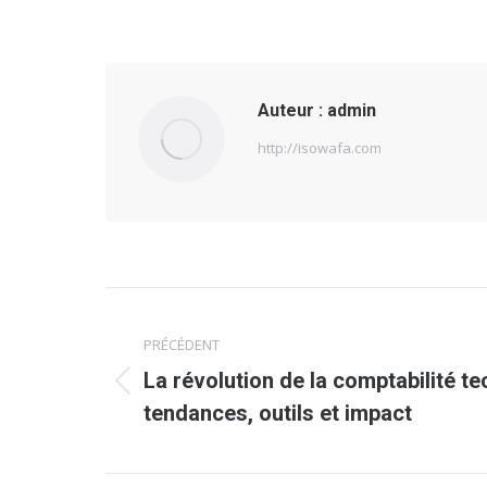
Auteur :
admin
http://isowafa.com
Navigation
PRÉCÉDENT
article
La révolution de la comptabilité t
Article
tendances, outils et impact
précédent
: