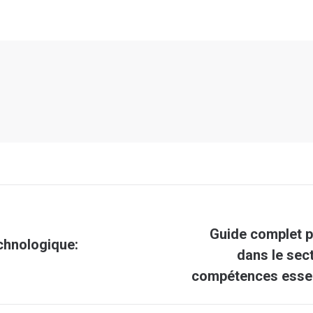
Guide complet p
echnologique:
Article
dans le sect
suivant
compétences essent
: