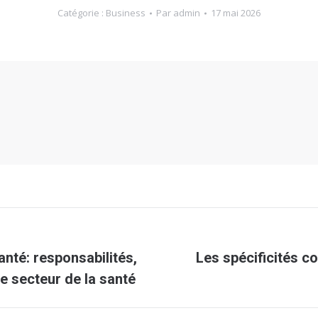
Catégorie :
Business
Par
admin
17 mai 2026
nté: responsabilités,
Les spécificités c
Article
 secteur de la santé
suivant
: