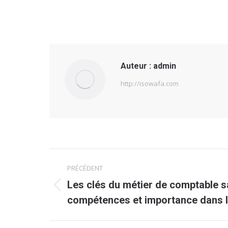
Auteur :
admin
http://isowafa.com
Navigation
PRÉCÉDENT
article
Les clés du métier de comptable sa
Article
compétences et importance dans le
précédent
: