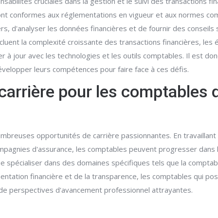
abilités cruciales dans la gestion et le suivi des transactions fi
nt conformes aux réglementations en vigueur et aux normes compt
rs, d'analyser les données financières et de fournir des conseils 
cluent la complexité croissante des transactions financières, le
r à jour avec les technologies et les outils comptables. Il est do
velopper leurs compétences pour faire face à ces défis.
carrière pour les comptables 
mbreuses opportunités de carrière passionnantes. En travaillant d
compagnies d'assurance, les comptables peuvent progresser dans 
e spécialiser dans des domaines spécifiques tels que la comptabilit
mentation financière et de la transparence, les comptables qui po
de perspectives d'avancement professionnel attrayantes.