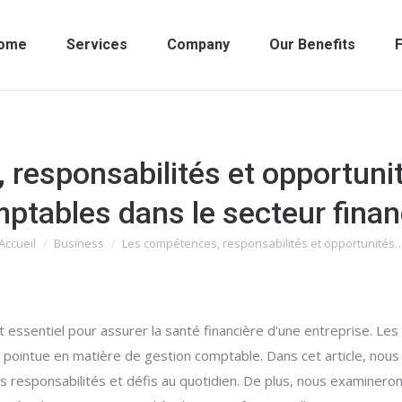
ome
Services
Company
Our Benefits
F
responsabilités et opportunit
ptables dans le secteur finan
Accueil
Business
Les compétences, responsabilités et opportunités
Vous êtes ici :
st essentiel pour assurer la santé financière d'une entreprise. L
pointue en matière de gestion comptable. Dans cet article, nou
rs responsabilités et défis au quotidien. De plus, nous examinero