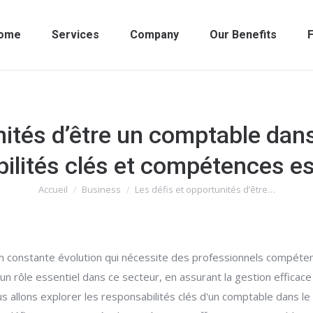
ome
Services
Company
Our Benefits
F
nités d’être un comptable dans 
ilités clés et compétences es
Accueil
Business
Les défis et opportunités d’être…
Vous êtes ici :
n constante évolution qui nécessite des professionnels compéten
un rôle essentiel dans ce secteur, en assurant la gestion efficace
ous allons explorer les responsabilités clés d'un comptable dans l