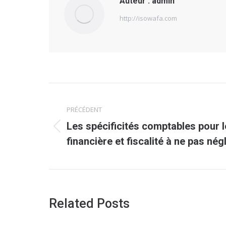
Auteur :
admin
http://isowafa.com
Navigation
PRÉCÉDENT
article
Les spécificités comptables pour l
Article
financière et fiscalité à ne pas nég
précédent
:
Related Posts