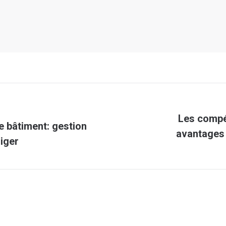
Les compé
e bâtiment: gestion
Article
avantages 
liger
suivant
: