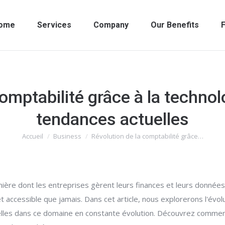
ome
Services
Company
Our Benefits
F
comptabilité grâce à la technol
tendances actuelles
Accueil
Business
Révolution de la comptabilité grâce…
Vous êtes ici :
anière dont les entreprises gèrent leurs finances et leurs donné
t accessible que jamais. Dans cet article, nous explorerons l'évolu
uelles dans ce domaine en constante évolution. Découvrez commen