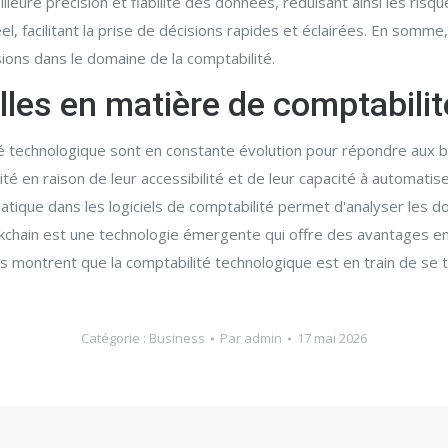
eure précision et fiabilité des données, réduisant ainsi les risque
, facilitant la prise de décisions rapides et éclairées. En somme, l
cisions dans le domaine de la comptabilité.
lles en matière de comptabili
é technologique sont en constante évolution pour répondre aux be
té en raison de leur accessibilité et de leur capacité à automatise
tomatique dans les logiciels de comptabilité permet d'analyser les
ockchain est une technologie émergente qui offre des avantages e
s montrent que la comptabilité technologique est en train de se t
Catégorie :
Business
Par
admin
17 mai 2026