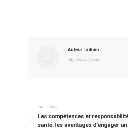
Auteur :
admin
http://isowafa.com
Navigation
PRÉCÉDENT
article
Les compétences et responsabilit
Article
santé: les avantages d’engager un