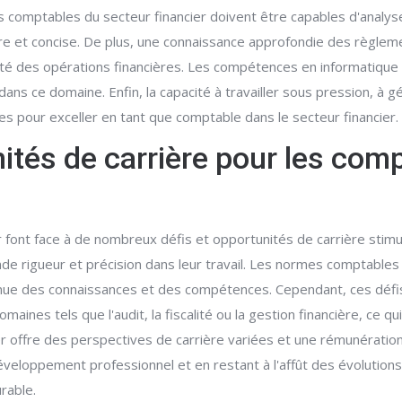
es comptables du secteur financier doivent être capables d'analys
re et concise. De plus, une connaissance approfondie des règlem
té des opérations financières. Les compétences en informatique et
ns ce domaine. Enfin, la capacité à travailler sous pression, à 
les pour exceller en tant que comptable dans le secteur financier.
nités de carrière pour les comp
r font face à de nombreux défis et opportunités de carrière stimu
ande rigueur et précision dans leur travail. Les normes comptable
ntinue des connaissances et des compétences. Cependant, ces déf
maines tels que l'audit, la fiscalité ou la gestion financière, ce q
cier offre des perspectives de carrière variées et une rémunératio
veloppement professionnel et en restant à l'affût des évolutions
rable.