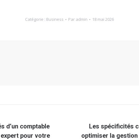
Catégorie :
Business
Par
admin
18 mai 2026
és d’un comptable
Les spécificités 
Article
 expert pour votre
optimiser la gestion 