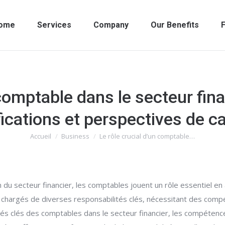
ome
Services
Company
Our Benefits
F
 comptable dans le secteur fi
fications et perspectives de ca
Accueil
Business
Le rôle crucial d’un comptable…
Vous êtes ici :
u secteur financier, les comptables jouent un rôle essentiel en 
 chargés de diverses responsabilités clés, nécessitant des compé
ités clés des comptables dans le secteur financier, les compétence