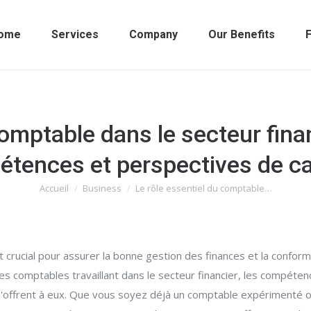
ome
Services
Company
Our Benefits
F
comptable dans le secteur finan
tences et perspectives de ca
Accueil
Business
Le rôle essentiel du comptable…
Vous êtes ici :
t crucial pour assurer la bonne gestion des finances et la confor
 des comptables travaillant dans le secteur financier, les compét
i s'offrent à eux. Que vous soyez déjà un comptable expérimenté 