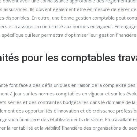
é doivent avoir une connaissance approfondie des réglementation
s assurances. Ils doivent également être en mesure de gérer de
ces disponibles. En outre, une bonne gestion comptable peut contr
ciers et à assurer la conformité aux normes en vigueur. En engage
pécifique qui leur permettra d'optimiser leur gestion financière 
nités pour les comptables trav
anté font face à des défis uniques en raison de la complexité de
mment à jour sur les normes comptables en vigueur et sur les év
ts serrés et des contraintes budgétaires dans le domaine de la s
alement des opportunités d'innovation et de croissance professio
a gestion financière des établissements de santé. En travaillant en
 la rentabilité et la viabilité financière des organisations du sec