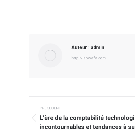
Auteur :
admin
http://isowafa.com
Navigation
PRÉCÉDENT
article
L’ère de la comptabilité technologie
Article
incontournables et tendances à su
précédent