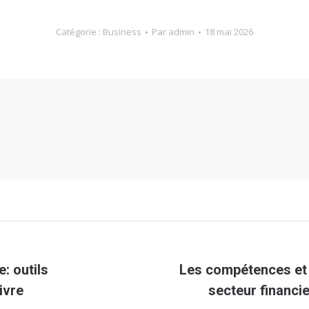
Catégorie :
Business
Par
admin
18 mai 2026
: outils
Les compétences et 
Article
ivre
secteur financie
suivant