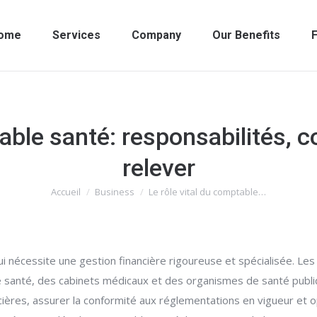
ome
Services
Company
Our Benefits
F
table santé: responsabilités, 
relever
Accueil
Business
Le rôle vital du comptable…
Vous êtes ici :
 nécessite une gestion financière rigoureuse et spécialisée. Les
santé, des cabinets médicaux et des organismes de santé publiqu
cières, assurer la conformité aux réglementations en vigueur et o