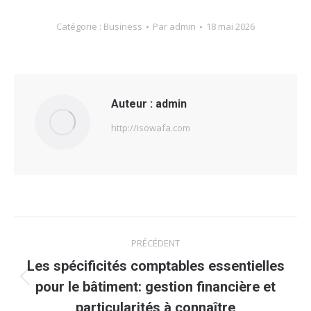
Catégorie :
Business
Par
admin
18 mai 2026
Auteur :
admin
http://isowafa.com
Navigation
PRÉCÉDENT
article
Les spécificités comptables essentielles
Article
pour le bâtiment: gestion financière et
précédent
particularités à connaître