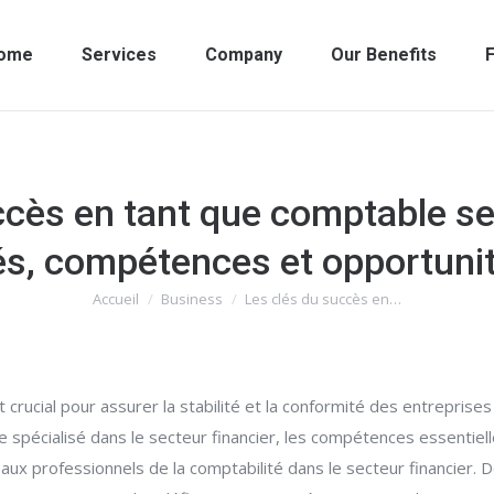
ome
Services
Company
Our Benefits
F
ccès en tant que comptable sec
és, compétences et opportunit
Accueil
Business
Les clés du succès en…
Vous êtes ici :
t crucial pour assurer la stabilité et la conformité des entrepris
e spécialisé dans le secteur financier, les compétences essentiel
 aux professionnels de la comptabilité dans le secteur financie