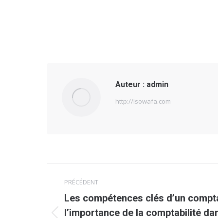
Auteur :
admin
http://isowafa.com
Navigation
PRÉCÉDENT
article
Les compétences clés d’un compta
l’importance de la comptabilité dan