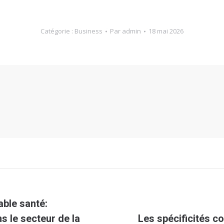
Catégorie :
Business
Par
admin
18 mai 2026
ble santé:
s le secteur de la
Les spécificités co