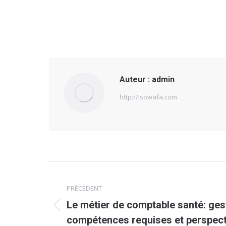
Auteur :
admin
http://isowafa.com
Navigation
PRÉCÉDENT
article
Le métier de comptable santé: gest
Article
compétences requises et perspect
précédent