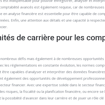
est indispensable pour pouvoir enregistrer, analyser et interpr
 de comptabilité avancés est également requise, car de nombreuses
en analyse financière est essentielle pour être capable de comp
s. Enfin, une attention aux détails et une capacité à respecter 
cier.
nités de carrière pour les com
e nombreux défis mais également à de nombreuses opportunités de 
vec les réglementations en constante évolution, les normes compt
être capables d'analyser et interpréter des données financière
frent également des opportunités de développement professionne
irecteur financier. Avec une expertise solide dans le secteur fin
s risques, la fiscalité ou la planification financière, ou encore s
a possibilité d'avancer dans leur carrière et de jouer un rôle clé 