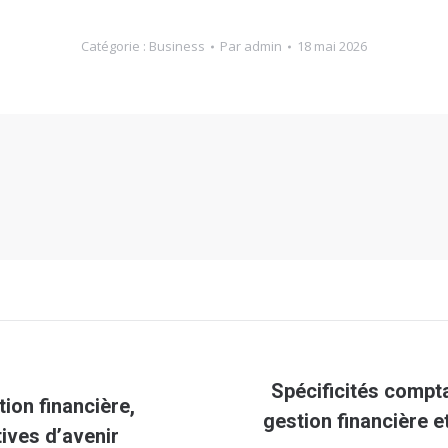
Catégorie :
Business
Par
admin
18 mai 2026
Spécificités compta
ion financière,
Article
gestion financière e
ives d’avenir
suivant