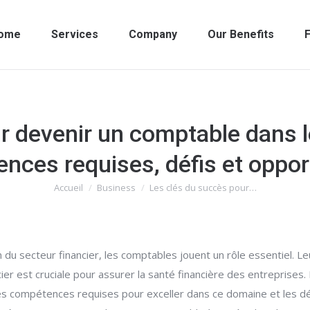
ome
Services
Company
Our Benefits
F
 devenir un comptable dans le
nces requises, défis et oppor
Accueil
Business
Les clés du succès pour…
Vous êtes ici :
u secteur financier, les comptables jouent un rôle essentiel. Le
er est cruciale pour assurer la santé financière des entreprises. 
les compétences requises pour exceller dans ce domaine et les déf