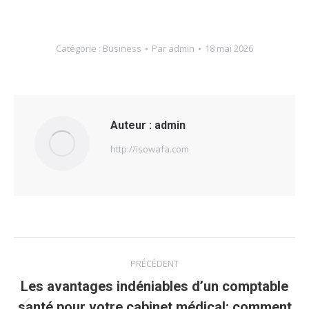
Catégorie :
Business
Par
admin
18 mai 2026
Auteur :
admin
http://isowafa.com
Navigation
PRÉCÉDENT
article
Les avantages indéniables d’un comptable
santé pour votre cabinet médical: comment