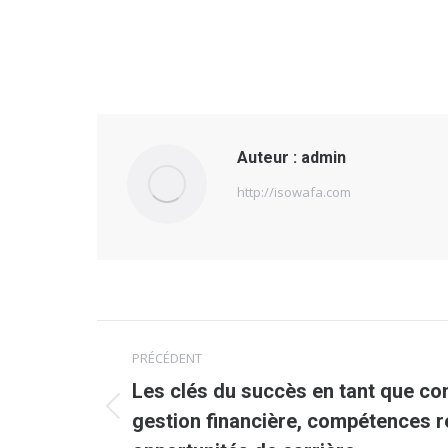
Auteur :
admin
http://isowafa.com
Navigation
PRÉCÉDENT
article
Les clés du succès en tant que co
Article
gestion financière, compétences r
précédent