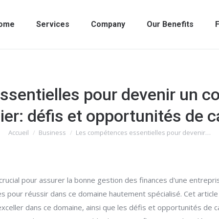
ome
Services
Company
Our Benefits
F
sentielles pour devenir un c
ier: défis et opportunités de c
Accueil
Business
Les compétences essentielles pour devenir…
Vous êtes ici :
 crucial pour assurer la bonne gestion des finances d'une entrepr
our réussir dans ce domaine hautement spécialisé. Cet article e
celler dans ce domaine, ainsi que les défis et opportunités de ca