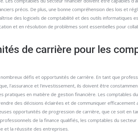
le. Les comptables du secteur financier doivent être capables d'a
anciers précis. De plus, une bonne compréhension des lois et rég
aîtrise des logiciels de comptabilité et des outils informatiques 
tion et en résolution de problèmes sont essentielles pour collab
nités de carrière pour les com
 nombreux défis et opportunités de carrière. En tant que profess
que, l'assurance et l'investissement, ils doivent être constammen
s pratiques en matière de gestion financière. Les comptables du
endre des décisions éclairées et de communiquer efficacement av
es opportunités de progression de carrière, que ce soit en tant 
professionnels de la finance qualifiés, les comptables du secteur 
ce et la réussite des entreprises.