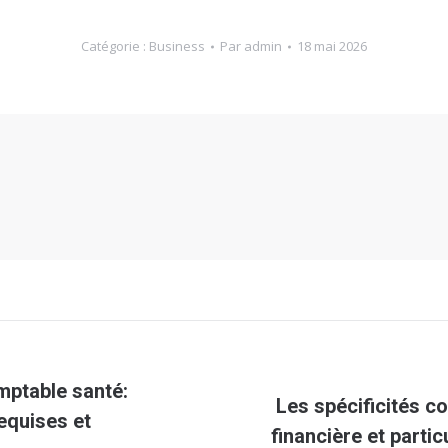
Catégorie :
Business
Par
admin
18 mai 2026
mptable santé:
Les spécificités c
Article
equises et
financière et parti
suivant