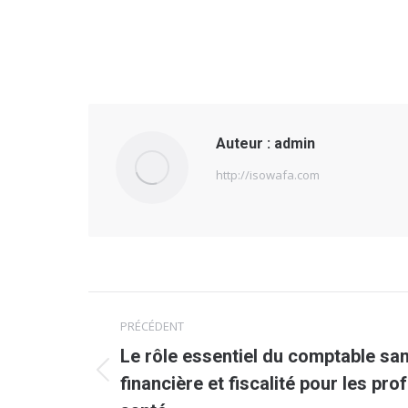
Auteur :
admin
http://isowafa.com
Navigation
PRÉCÉDENT
article
Le rôle essentiel du comptable san
Article
financière et fiscalité pour les pro
précédent