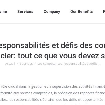
ome
Services
Company
Our Benefits
F
sponsabilités et défis des c
ncier: tout ce que vous devez s
Accueil
Business
Les compétences, responsabilités et défis…
Vous êtes ici :
rôle crucial dans la gestion et la supervision des activités financ
formité aux normes comptables, la précision des rapports financie
lles, les responsabilités clés, ainsi que les défis et opportunité