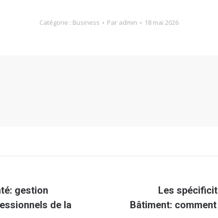
Catégorie :
Business
Par
admin
18 mai 2026
té: gestion
Les spécifici
Article
fessionnels de la
Bâtiment: comment 
suivant