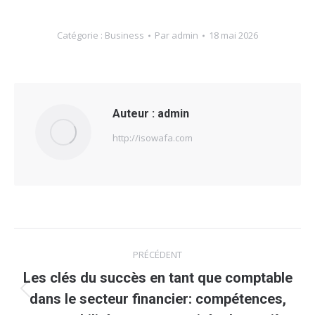
Catégorie :
Business
Par
admin
18 mai 2026
Auteur :
admin
http://isowafa.com
Navigation
PRÉCÉDENT
article
Les clés du succès en tant que comptable
Article
dans le secteur financier: compétences,