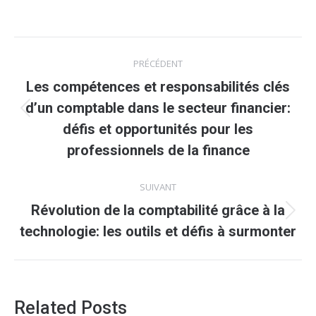
Navigation
PRÉCÉDENT
article
Les compétences et responsabilités clés
d’un comptable dans le secteur financier:
Article
défis et opportunités pour les
précédent
professionnels de la finance
:
SUIVANT
Révolution de la comptabilité grâce à la
Article
technologie: les outils et défis à surmonter
suivant
:
Related Posts