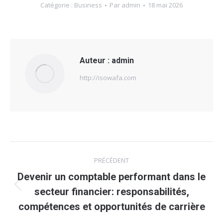
Catégorie :
Business
Par
admin
18 mai 2026
Auteur :
admin
http://isowafa.com
Navigation
PRÉCÉDENT
article
Devenir un comptable performant dans le
Article
secteur financier: responsabilités,
précédent
compétences et opportunités de carrière
: