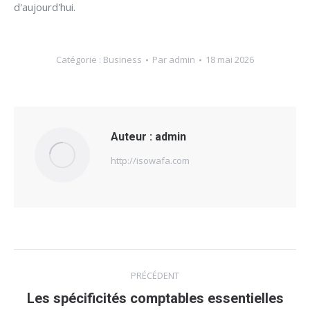
d'aujourd'hui.
Catégorie :
Business
Par
admin
18 mai 2026
Auteur :
admin
http://isowafa.com
Navigation
PRÉCÉDENT
article
Les spécificités comptables essentielles