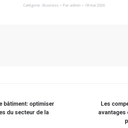
Catégorie :
Business
Par
admin
18 mai 2026
e bâtiment: optimiser
Les compé
Article
es du secteur de la
avantages e
suivant
p
: