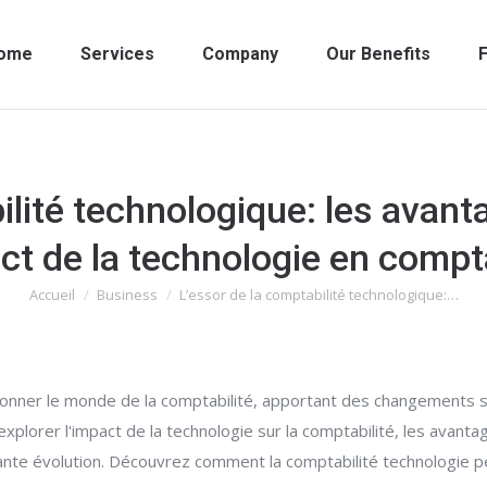
ome
Services
Company
Our Benefits
F
ilité technologique: les avant
act de la technologie en compta
Accueil
Business
L’essor de la comptabilité technologique:…
Vous êtes ici :
ionner le monde de la comptabilité, apportant des changements sig
 explorer l'impact de la technologie sur la comptabilité, les avant
te évolution. Découvrez comment la comptabilité technologie peut a