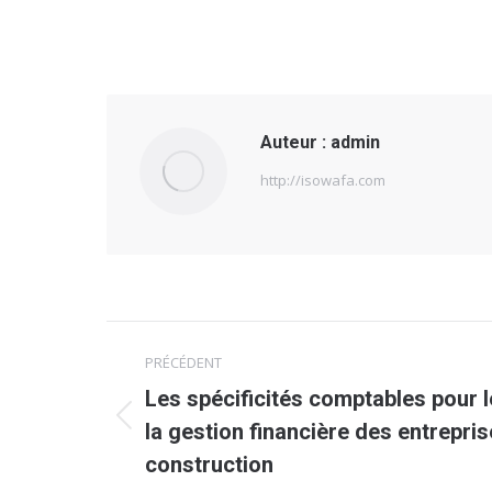
Auteur :
admin
http://isowafa.com
Navigation
PRÉCÉDENT
article
Les spécificités comptables pour l
Article
la gestion financière des entrepris
précédent
construction
: