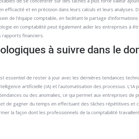
ables de se concentrer sur des tâches à plus forte valeur ajoutée.
 efficacité et en précision dans leurs calculs et leurs analyses.
 sein de l'équipe comptable, en facilitant le partage d'informatio
chnologie en comptabilité peut également aider les entreprises à
s rapports financiers.
ologiques à suivre dans le do
est essentiel de rester à jour avec les dernières tendances techn
telligence artificielle (IA) et l'automatisation des processus. L'IA
 tendances ou des anomalies, ce qui permet aux entreprises de pr
met de gagner du temps en effectuant des tâches répétitives et 
er la façon dont les professionnels de la comptabilité travaillent