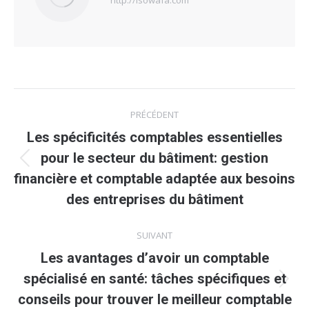
http://isowafa.com
Navigation
PRÉCÉDENT
article
Les spécificités comptables essentielles
pour le secteur du bâtiment: gestion
Article
financière et comptable adaptée aux besoins
précédent
des entreprises du bâtiment
:
SUIVANT
Les avantages d’avoir un comptable
spécialisé en santé: tâches spécifiques et
Article
conseils pour trouver le meilleur comptable
suivant