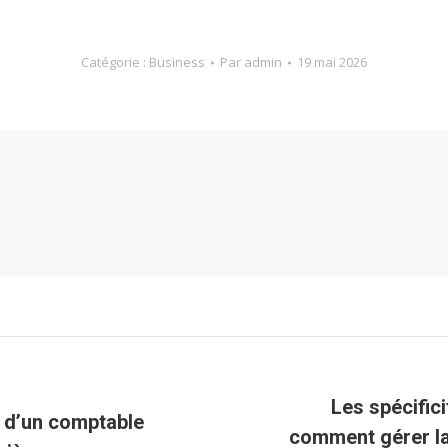
Catégorie :
Business
Par
admin
19 mai 2026
Les spécific
 d’un comptable
Article
comment gérer la 