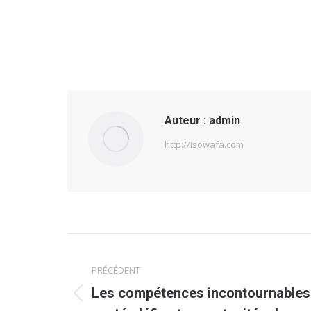
Auteur :
admin
http://isowafa.com
Navigation
PRÉCÉDENT
article
Les compétences incontournables
Article