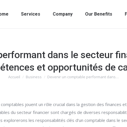
ome
Services
Company
Our Benefits
F
erformant dans le secteur fina
tences et opportunités de ca
Accueil
Business
Devenir un comptable performant dans…
Vous êtes ici :
comptables jouent un rôle crucial dans la gestion des finances et
les du secteur financier sont chargés de diverses responsabilités
ous explorerons les responsabilités clés d'un comptable dans le s