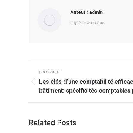
Auteur :
admin
http://isowafa.com
Navigation
PRÉCÉDENT
article
Les clés d’une comptabilité effica
Article
bâtiment: spécificités comptable
précédent
:
Related Posts