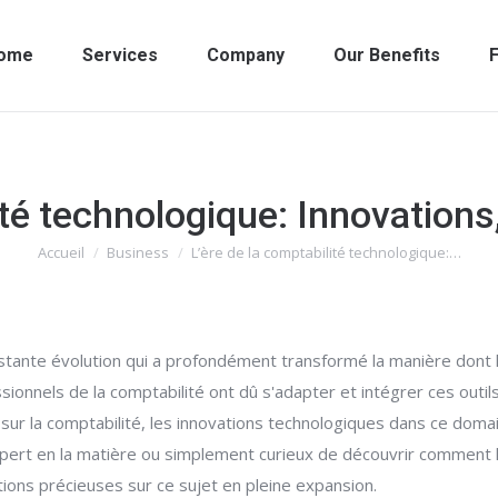
ome
Services
Company
Our Benefits
F
ité technologique: Innovation
Accueil
Business
L’ère de la comptabilité technologique:…
Vous êtes ici :
stante évolution qui a profondément transformé la manière dont l
ionnels de la comptabilité ont dû s'adapter et intégrer ces outil
e sur la comptabilité, les innovations technologiques dans ce domai
xpert en la matière ou simplement curieux de découvrir comment 
tions précieuses sur ce sujet en pleine expansion.