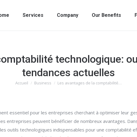
ome
Services
Company
Our Benefits
F
omptabilité technologique: ou
tendances actuelles
Accueil
Business
Les avantages de la comptabilité…
Vous êtes ici :
nt essentiel pour les entreprises cherchant à optimiser leur ges
les entreprises peuvent bénéficier de nombreux avantages. Dans 
, les outils technologiques indispensables pour une comptabilité ef