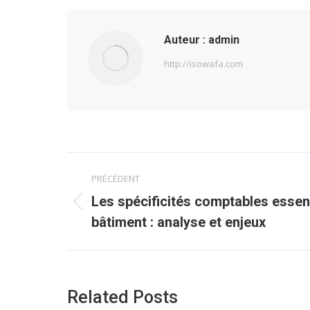
Auteur :
admin
http://isowafa.com
Navigation
PRÉCÉDENT
article
Les spécificités comptables essent
Article
bâtiment : analyse et enjeux
précédent
:
Related Posts