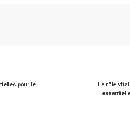
ielles pour le
Le rôle vit
Article
essentiell
suivant
: