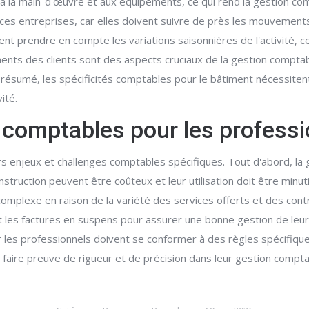
, à la main-d'œuvre et aux équipements, ce qui rend la gestion co
ces entreprises, car elles doivent suivre de près les mouvements 
t prendre en compte les variations saisonnières de l'activité, ce 
aiements des clients sont des aspects cruciaux de la gestion compta
n résumé, les spécificités comptables pour le bâtiment nécessit
ité.
s comptables pour les profess
rs enjeux et challenges comptables spécifiques. Tout d'abord, la
onstruction peuvent être coûteux et leur utilisation doit être minu
complexe en raison de la variété des services offerts et des con
les factures en suspens pour assurer une bonne gestion de leur tr
 les professionnels doivent se conformer à des règles spécifique
faire preuve de rigueur et de précision dans leur gestion compta