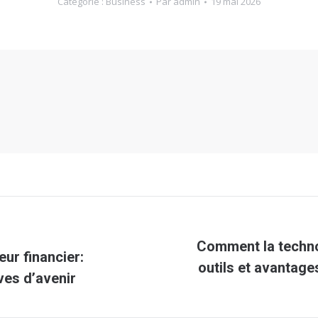
Catégorie :
Business
Par
admin
19 mai 2026
Comment la technol
ur financier:
Article
outils et avantages
ves d’avenir
suivant
: