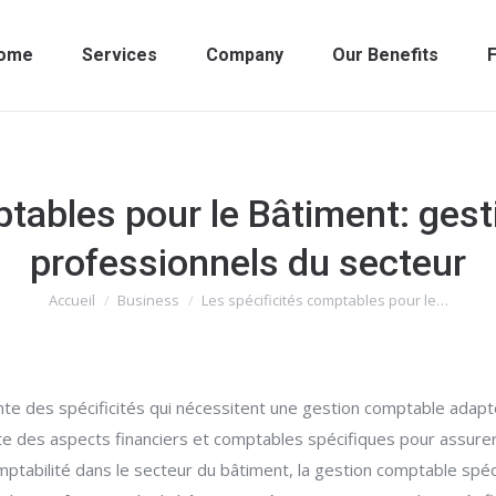
ome
Services
Company
Our Benefits
F
tables pour le Bâtiment: gest
professionnels du secteur
Accueil
Business
Les spécificités comptables pour le…
Vous êtes ici :
te des spécificités qui nécessitent une gestion comptable adaptée
 des aspects financiers et comptables spécifiques pour assurer u
comptabilité dans le secteur du bâtiment, la gestion comptable spé