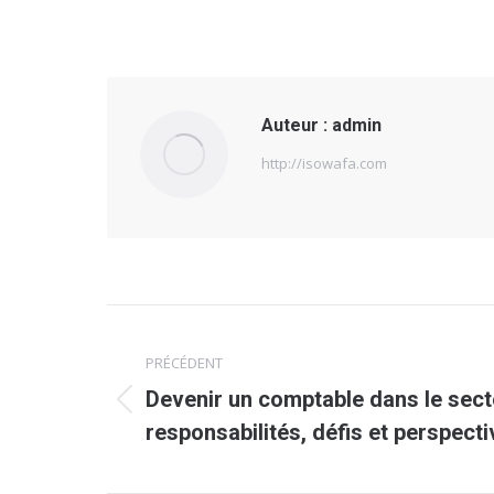
Auteur :
admin
http://isowafa.com
Navigation
PRÉCÉDENT
article
Devenir un comptable dans le secte
Article
responsabilités, défis et perspecti
précédent
: