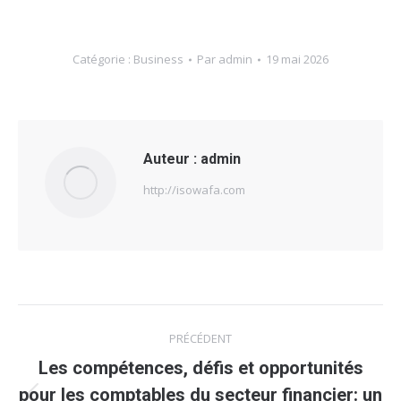
Catégorie :
Business
Par
admin
19 mai 2026
Auteur :
admin
http://isowafa.com
Navigation
PRÉCÉDENT
article
Les compétences, défis et opportunités
pour les comptables du secteur financier: un