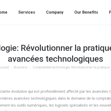
ome
Services
Company
Our Benefits
F
ogie: Révolutionner la pratiq
avancées technologiques
ccueil
Business
Comptabilité technologie: Révolutionner la pratique
Vous êtes ici :
stante évolution qui est profondément affecté par les avancées t
 dernières avancées technologiques dans le domaine de la comptabili
ent les outils numériques, les logiciels spécialisés et les nouve