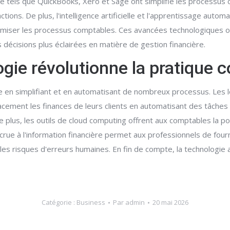
ogie tels que QuickBooks, Xero et Sage ont simplifié les processu
ions. De plus, l'intelligence artificielle et l'apprentissage automa
timiser les processus comptables. Ces avancées technologiques o
s décisions plus éclairées en matière de gestion financière.
gie révolutionne la pratique 
e en simplifiant et en automatisant de nombreux processus. Les l
cement les finances de leurs clients en automatisant des tâches f
e plus, les outils de cloud computing offrent aux comptables la pos
ccrue à l'information financière permet aux professionnels de fourn
les risques d'erreurs humaines. En fin de compte, la technologie 
Catégorie :
Business
Par
admin
20 mai 2026