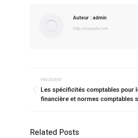
Auteur :
admin
http://isowafa.com
Navigation
PRÉCÉDENT
article
Les spécificités comptables pour l
Article
financière et normes comptables 
précédent
:
Related Posts