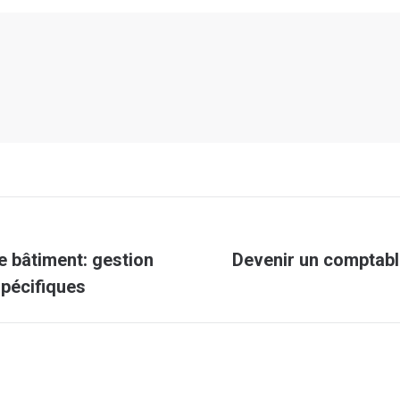
e bâtiment: gestion
Devenir un comptabl
Article
spécifiques
suivant
: